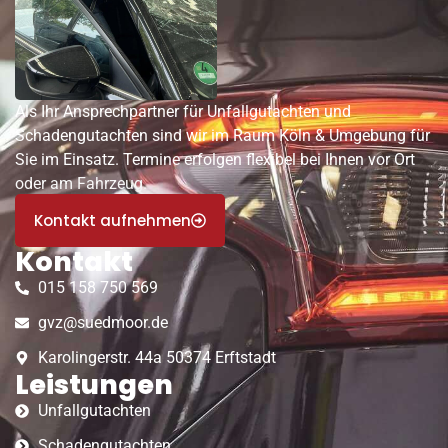
Als Ihr Ansprechpartner für Unfallgutachten und
Schadengutachten sind wir im Raum Köln & Umgebung für
Sie im Einsatz. Termine erfolgen flexibel bei Ihnen vor Ort
oder am Fahrzeug.
Kontakt aufnehmen
Kontakt
015 158 750 569
gvz@suedmoor.de
Karolingerstr. 44a 50374 Erftstadt
Leistungen
Unfallgutachten
Schadengutachten