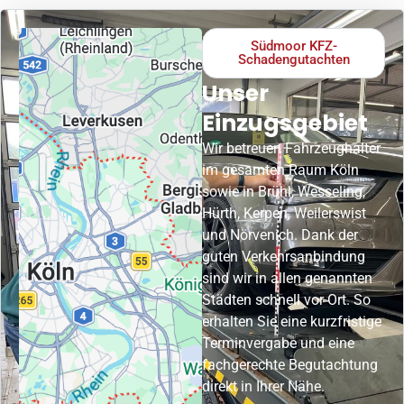
Südmoor KFZ-
Schadengutachten
Unser
Einzugsgebiet
Wir betreuen Fahrzeughalter
im gesamten Raum Köln
sowie in Brühl, Wesseling,
Hürth, Kerpen, Weilerswist
und Nörvenich. Dank der
guten Verkehrsanbindung
sind wir in allen genannten
Städten schnell vor Ort. So
erhalten Sie eine kurzfristige
Terminvergabe und eine
fachgerechte Begutachtung
direkt in Ihrer Nähe.