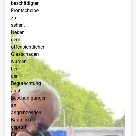
beschädigter
Frontscheibe
zu
sehen.
Neben
dem
offensichtlichen
Glasschaden
wurden
bei
der
Begutachtung
auch
Beschädigungen
an
angrenzenden
Bauteilen
geprüft.
Ein