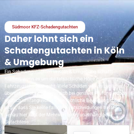
Südmoor KFZ-Schadengutachten
Daher lohnt sich ein
Schadengutachten in Köln
& Umgebung
Ein Schadengutachten in Köln & Umgebung schafft
Klarheit, wenn es um die tatsächliche Höhe eines
Fahrzeugschadens geht. Viele Schäden wirken zunächst
überschaubar, entwickeln sich bei genauer Prüfung jedoch
deutlich umfangreicher. Eine fachliche Bewertung sorgt
dafür, dass Sie keine falschen Entscheidungen treffen.
Genau hier liegt der Mehrwert eines unabhängigen
Gutachtens.