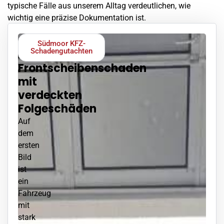
typische Fälle aus unserem Alltag verdeutlichen, wie
wichtig eine präzise Dokumentation ist.
Südmoor KFZ-
Schadengutachten
Frontscheibenschaden
mit
verdeckten
Folgeschäden
Auf
dem
ersten
Bild
ist
ein
Fahrzeug
mit
stark