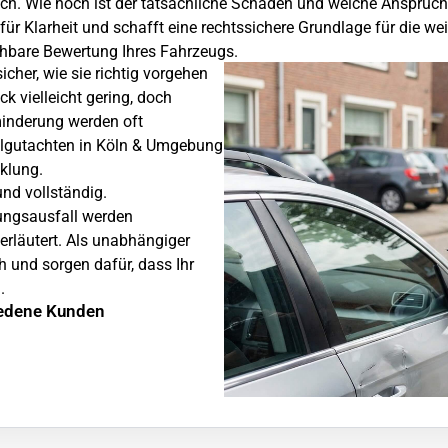
 sich. Wie hoch ist der tatsächliche Schaden und welche Ansprüc
ür Klarheit und schafft eine rechtssichere Grundlage für die we
hbare Bewertung Ihres Fahrzeugs.
icher, wie sie richtig vorgehen
ck vielleicht gering, doch
inderung werden oft
llgutachten in Köln & Umgebung
cklung.
nd vollständig.
ungsausfall werden
erläutert. Als unabhängiger
h und sorgen dafür, dass Ihr
.
iedene Kunden