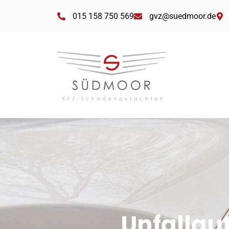
015 158 750 569
gvz@suedmoor.de
Unfallgu