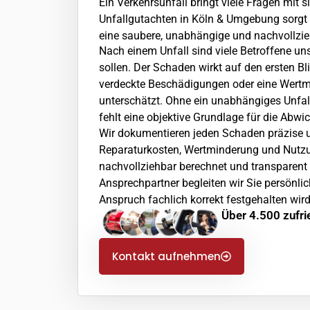
Ein Verkehrsunfall bringt viele Fragen mit
Unfallgutachten in Köln & Umgebung sorgt f
eine saubere, unabhängige und nachvollzie
Nach einem Unfall sind viele Betroffene uns
sollen. Der Schaden wirkt auf den ersten Bli
verdeckte Beschädigungen oder eine Wertm
unterschätzt. Ohne ein unabhängiges Unfa
fehlt eine objektive Grundlage für die Abwi
Wir dokumentieren jeden Schaden präzise u
Reparaturkosten, Wertminderung und Nutz
nachvollziehbar berechnet und transparent 
Ansprechpartner begleiten wir Sie persönlic
Anspruch fachlich korrekt festgehalten wird
Über 4.500 zufr
Kontakt aufnehmen