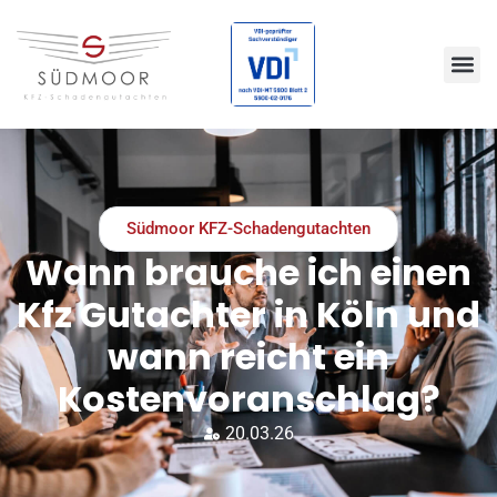
Südmoor KFZ-Schadengutachten
Wann brauche ich einen
Kfz Gutachter in Köln und
wann reicht ein
Kostenvoranschlag?
20.03.26